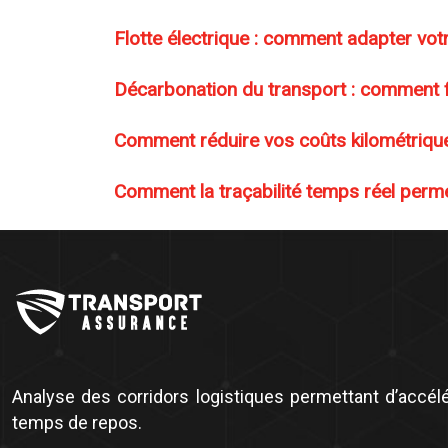
Flotte électrique : comment adapter vot
Décarbonation du transport : comment fi
Comment réduire vos coûts kilométrique
Comment la traçabilité temps réel per
Analyse des corridors logistiques permettant d’accélé
temps de repos.