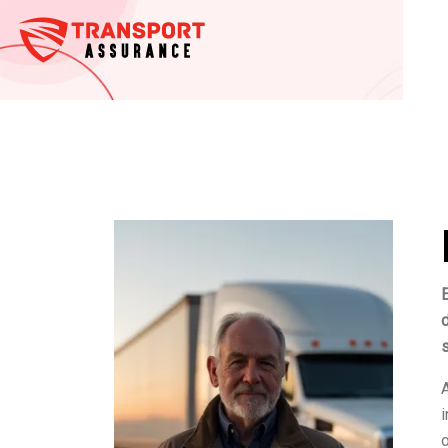
E
d
o