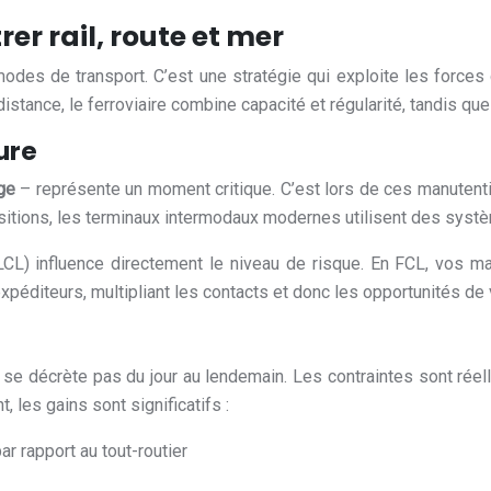
er rail, route et mer
odes de transport. C’est une stratégie qui exploite les forces
ance, le ferroviaire combine capacité et régularité, tandis que la 
ure
ge
– représente un moment critique. C’est lors de ces manuten
ransitions, les terminaux intermodaux modernes utilisent des sy
CL) influence directement le niveau de risque. En FCL, vos ma
expéditeurs, multipliant les contacts et donc les opportunités d
ne se décrète pas du jour au lendemain. Les contraintes sont réel
, les gains sont significatifs :
ar rapport au tout-routier